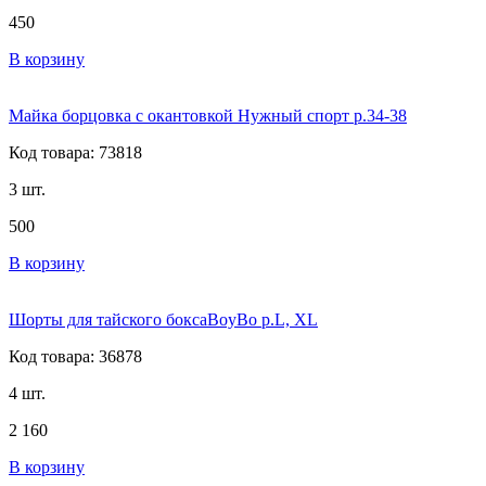
450
В корзину
Майка борцовка с окантовкой Нужный спорт р.34-38
Код товара: 73818
3 шт.
500
В корзину
Шорты для тайского боксаBoyBo р.L, XL
Код товара: 36878
4 шт.
2 160
В корзину