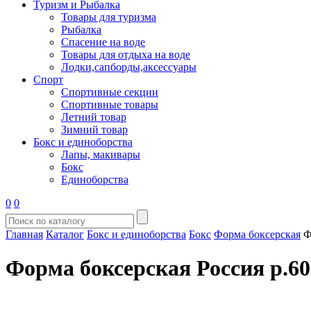
Туризм и Рыбалка
Товары для туризма
Рыбалка
Спасение на воде
Товары для отдыха на воде
Лодки,сапборды,аксессуары
Спорт
Спортивные секции
Спортивные товары
Летний товар
Зимний товар
Бокс и единоборства
Лапы, макивары
Бокс
Единоборства
0
0
Главная
Каталог
Бокс и единоборства
Бокс
Форма боксерская
Ф
Форма боксерская Россия р.6