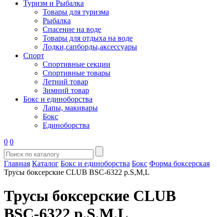
Туризм и Рыбалка
Товары для туризма
Рыбалка
Спасение на воде
Товары для отдыха на воде
Лодки,сапборды,аксессуары
Спорт
Спортивные секции
Спортивные товары
Летний товар
Зимний товар
Бокс и единоборства
Лапы, макивары
Бокс
Единоборства
0
0
Главная
Каталог
Бокс и единоборства
Бокс
Форма боксерская
Трусы боксерские CLUB BSC-6322 р.S,M,L
Трусы боксерские CLUB
BSC-6322 р.S,M,L