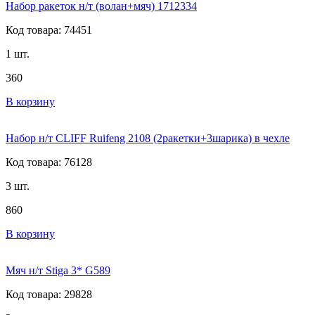
Набор ракеток н/т (волан+мяч) 1712334
Код товара: 74451
1 шт.
360
В корзину
Набор н/т CLIFF Ruifeng 2108 (2ракетки+3шарика) в чехле
Код товара: 76128
3 шт.
860
В корзину
Мяч н/т Stiga 3* G589
Код товара: 29828