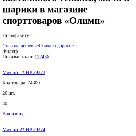
шарики в магазине
спорттоваров «Олимп»
По алфавиту
Сначала дешевые
Сначала дорогие
Фильтр
Показывать по
12
24
36
Мяч н/т 1* HP 29273
Код товара: 74300
26 шт.
40
В корзину
Мяч н/т 2* HP 29274