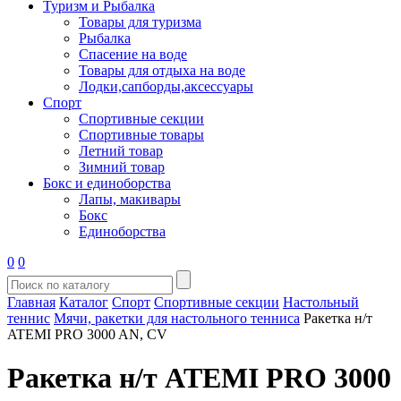
Туризм и Рыбалка
Товары для туризма
Рыбалка
Спасение на воде
Товары для отдыха на воде
Лодки,сапборды,аксессуары
Спорт
Спортивные секции
Спортивные товары
Летний товар
Зимний товар
Бокс и единоборства
Лапы, макивары
Бокс
Единоборства
0
0
Главная
Каталог
Спорт
Спортивные секции
Настольный
теннис
Мячи, ракетки для настольного тенниса
Ракетка н/т
ATEMI PRO 3000 AN, CV
Ракетка н/т ATEMI PRO 3000