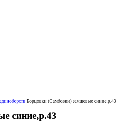
 единоборств
Борцовки (Самбовки) замшевые синие,р.43
е синие,р.43