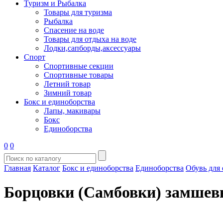
Туризм и Рыбалка
Товары для туризма
Рыбалка
Спасение на воде
Товары для отдыха на воде
Лодки,сапборды,аксессуары
Спорт
Спортивные секции
Спортивные товары
Летний товар
Зимний товар
Бокс и единоборства
Лапы, макивары
Бокс
Единоборства
0
0
Главная
Каталог
Бокс и единоборства
Единоборства
Обувь для
Борцовки (Самбовки) замшевы