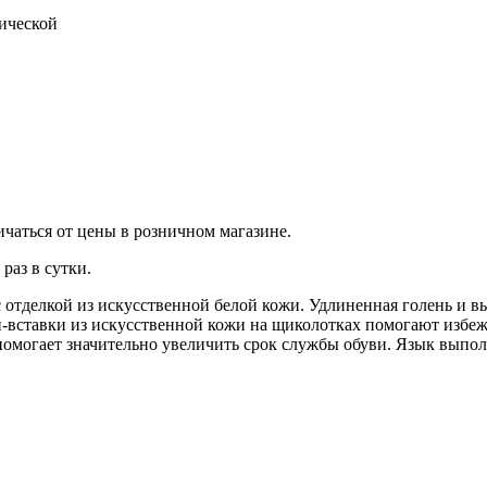
тической
ичаться от цены в розничном магазине.
раз в сутки.
 с отделкой из искусственной белой кожи. Удлиненная голень и 
и-вставки из искусственной кожи на щиколотках помогают избеж
 помогает значительно увеличить срок службы обуви. Язык выпо