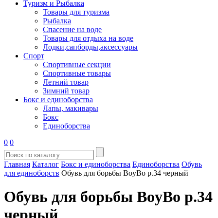
Туризм и Рыбалка
Товары для туризма
Рыбалка
Спасение на воде
Товары для отдыха на воде
Лодки,сапборды,аксессуары
Спорт
Спортивные секции
Спортивные товары
Летний товар
Зимний товар
Бокс и единоборства
Лапы, макивары
Бокс
Единоборства
0
0
Главная
Каталог
Бокс и единоборства
Единоборства
Обувь
для единоборств
Обувь для борьбы BoyBo р.34 черный
Обувь для борьбы BoyBo р.34
черный