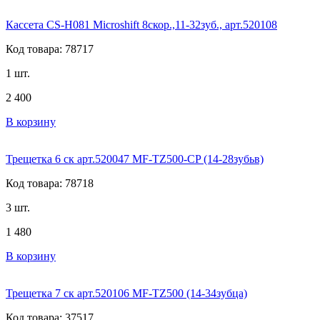
Кассета CS-H081 Microshift 8скор.,11-32зуб., арт.520108
Код товара: 78717
1 шт.
2 400
В корзину
Трещетка 6 ск арт.520047 MF-TZ500-CP (14-28зубьв)
Код товара: 78718
3 шт.
1 480
В корзину
Трещетка 7 ск арт.520106 MF-TZ500 (14-34зубца)
Код товара: 37517