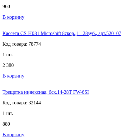
960
В корзину
Кассета CS-H081 Microshift 8скор.,11-28зуб., арт.520107
Код товара: 78774
1 шт.
2 380
В корзину
Трещетка индексная, 6ск.14-28T FW-6SI
Код товара: 32144
1 шт.
880
В корзину