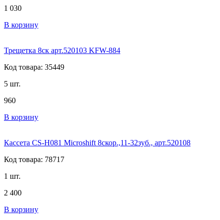
1 030
В корзину
Трещетка 8ск арт.520103 KFW-884
Код товара: 35449
5 шт.
960
В корзину
Кассета CS-H081 Microshift 8скор.,11-32зуб., арт.520108
Код товара: 78717
1 шт.
2 400
В корзину