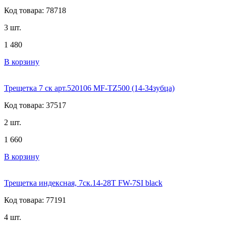
Код товара: 78718
3 шт.
1 480
В корзину
Трещетка 7 ск арт.520106 MF-TZ500 (14-34зубца)
Код товара: 37517
2 шт.
1 660
В корзину
Трещетка индексная, 7ск.14-28T FW-7SI black
Код товара: 77191
4 шт.