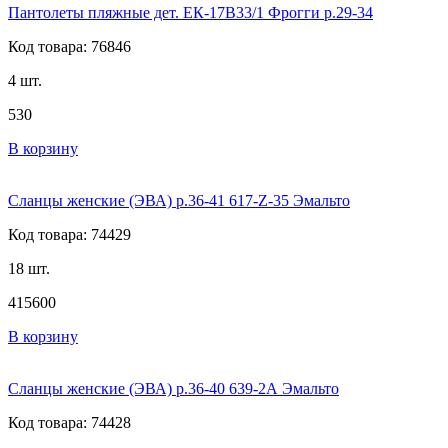
Пантолеты пляжные дет. ЕК-17В33/1 Фрогги р.29-34
Код товара: 76846
4 шт.
530
В корзину
Сланцы женские (ЭВА) р.36-41 617-Z-35 Эмальто
Код товара: 74429
18 шт.
415
600
В корзину
Сланцы женские (ЭВА) р.36-40 639-2А Эмальто
Код товара: 74428