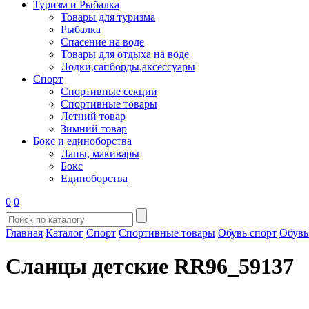
Туризм и Рыбалка
Товары для туризма
Рыбалка
Спасение на воде
Товары для отдыха на воде
Лодки,сапборды,аксессуары
Спорт
Спортивные секции
Спортивные товары
Летний товар
Зимний товар
Бокс и единоборства
Лапы, макивары
Бокс
Единоборства
0
0
Главная
Каталог
Спорт
Спортивные товары
Обувь спорт
Обувь
Сланцы детские RR96_59137