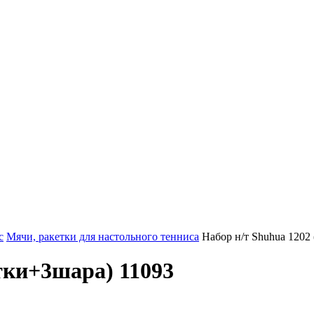
с
Мячи, ракетки для настольного тенниса
Набор н/т Shuhua 1202
тки+3шара) 11093