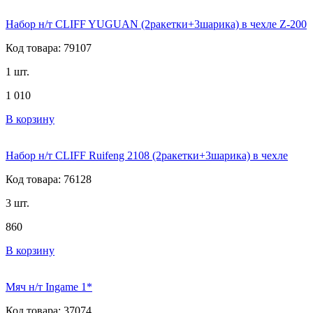
Набор н/т CLIFF YUGUAN (2ракетки+3шарика) в чехле Z-200
Код товара: 79107
1 шт.
1 010
В корзину
Набор н/т CLIFF Ruifeng 2108 (2ракетки+3шарика) в чехле
Код товара: 76128
3 шт.
860
В корзину
Мяч н/т Ingame 1*
Код товара: 37074