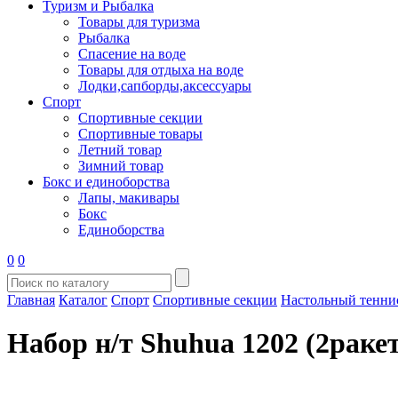
Туризм и Рыбалка
Товары для туризма
Рыбалка
Спасение на воде
Товары для отдыха на воде
Лодки,сапборды,аксессуары
Спорт
Спортивные секции
Спортивные товары
Летний товар
Зимний товар
Бокс и единоборства
Лапы, макивары
Бокс
Единоборства
0
0
Главная
Каталог
Спорт
Спортивные секции
Настольный тенни
Набор н/т Shuhua 1202 (2раке