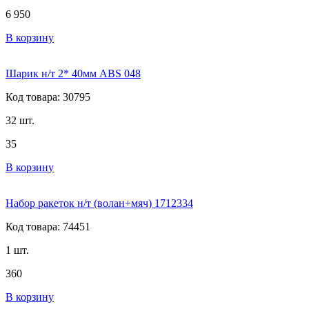
6 950
В корзину
Шарик н/т 2* 40мм ABS 048
Код товара: 30795
32 шт.
35
В корзину
Набор ракеток н/т (волан+мяч) 1712334
Код товара: 74451
1 шт.
360
В корзину