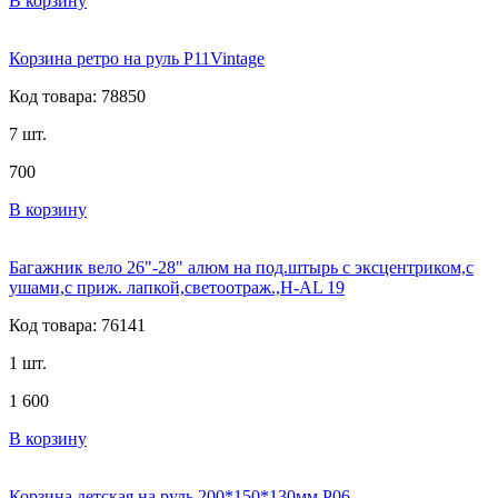
В корзину
Корзина ретро на руль P11Vintage
Код товара: 78850
7 шт.
700
В корзину
Багажник вело 26"-28" алюм на под.штырь с эксцентриком,с
ушами,с приж. лапкой,светоотраж.,H-AL 19
Код товара: 76141
1 шт.
1 600
В корзину
Корзина детская на руль 200*150*130мм P06