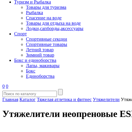
Туризм и Рыбалка
Товары для туризма
Рыбалка
Спасение на воде
Товары для отдыха на воде
Лодки,сапборды,аксессуары
Спорт
Спортивные секции
Спортивные товары
Летний товар
Зимний товар
Бокс и единоборства
Лапы, макивары
Бокс
Единоборства
0
0
Главная
Каталог
Тяжелая атлетика и фитнес
Утяжелители
Утяж
Утяжелители неопреновые ES