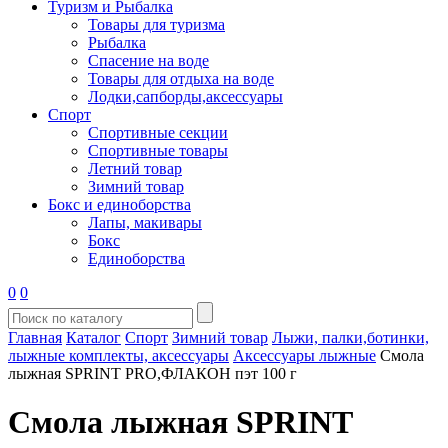
Туризм и Рыбалка
Товары для туризма
Рыбалка
Спасение на воде
Товары для отдыха на воде
Лодки,сапборды,аксессуары
Спорт
Спортивные секции
Спортивные товары
Летний товар
Зимний товар
Бокс и единоборства
Лапы, макивары
Бокс
Единоборства
0
0
Главная
Каталог
Спорт
Зимний товар
Лыжи, палки,ботинки,
лыжные комплекты, аксессуары
Аксессуары лыжные
Смола
лыжная SPRINT PRO,ФЛАКОН пэт 100 г
Смола лыжная SPRINT