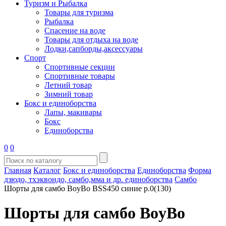
Туризм и Рыбалка
Товары для туризма
Рыбалка
Спасение на воде
Товары для отдыха на воде
Лодки,сапборды,аксессуары
Спорт
Спортивные секции
Спортивные товары
Летний товар
Зимний товар
Бокс и единоборства
Лапы, макивары
Бокс
Единоборства
0
0
Главная
Каталог
Бокс и единоборства
Единоборства
Форма
дзюдо, тхэквондо, самбо,мма и др. единоборства
Самбо
Шорты для самбо BoyBo BSS450 синие р.0(130)
Шорты для самбо BoyBo