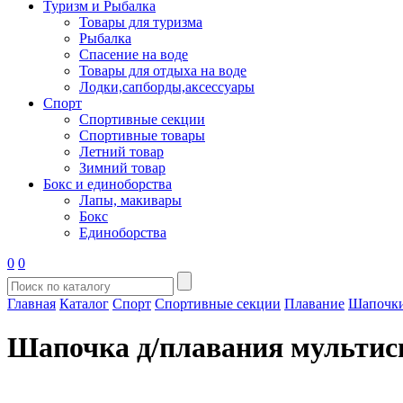
Туризм и Рыбалка
Товары для туризма
Рыбалка
Спасение на воде
Товары для отдыха на воде
Лодки,сапборды,аксессуары
Спорт
Спортивные секции
Спортивные товары
Летний товар
Зимний товар
Бокс и единоборства
Лапы, макивары
Бокс
Единоборства
0
0
Главная
Каталог
Спорт
Спортивные секции
Плавание
Шапочки
Шапочка д/плавания мультис