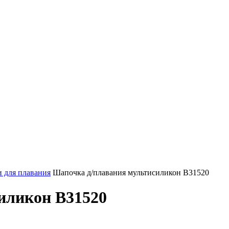
 для плавания
Шапочка д/плавания мультисиликон В31520
иликон В31520