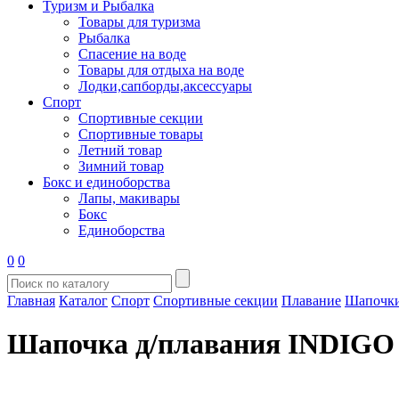
Туризм и Рыбалка
Товары для туризма
Рыбалка
Спасение на воде
Товары для отдыха на воде
Лодки,сапборды,аксессуары
Спорт
Спортивные секции
Спортивные товары
Летний товар
Зимний товар
Бокс и единоборства
Лапы, макивары
Бокс
Единоборства
0
0
Главная
Каталог
Спорт
Спортивные секции
Плавание
Шапочки
Шапочка д/плавания INDIGO S