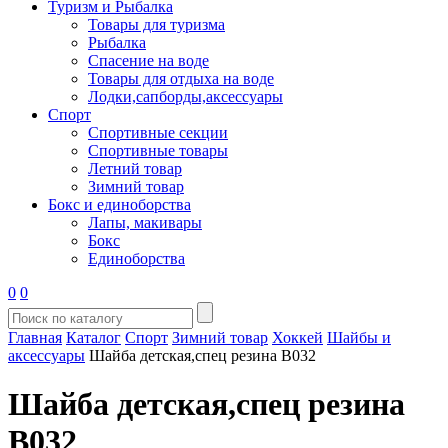
Туризм и Рыбалка
Товары для туризма
Рыбалка
Спасение на воде
Товары для отдыха на воде
Лодки,сапборды,аксессуары
Спорт
Спортивные секции
Спортивные товары
Летний товар
Зимний товар
Бокс и единоборства
Лапы, макивары
Бокс
Единоборства
0
0
Главная
Каталог
Спорт
Зимний товар
Хоккей
Шайбы и
аксессуары
Шайба детская,спец резина B032
Шайба детская,спец резина
B032