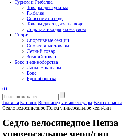
Туризм и Рыбалка
Товары для туризма
Рыбалка
Спасение на воде
Товары для отдыха на воде
Лодки,сапборды,аксессуары
Спорт
Спортивные секции
Спортивные товары
Летний товар
Зимний товар
Бокс и единоборства
Лапы, макивары
Бокс
Единоборства
0
0
Главная
Каталог
Велосипеды и аксессуары
Велозапчасти
Седло велосипедное Пенза универсальное черн/син
Седло велосипедное Пенза
универсальное черн/син