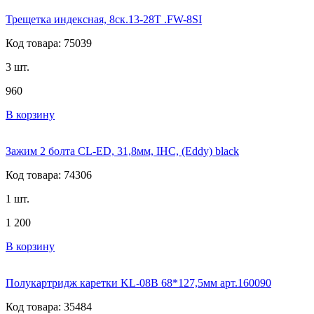
Трещетка индексная, 8ск.13-28T .FW-8SI
Код товара: 75039
3 шт.
960
В корзину
Зажим 2 болта CL-ED, 31,8мм, IHC, (Eddy) black
Код товара: 74306
1 шт.
1 200
В корзину
Полукартридж каретки KL-08B 68*127,5мм арт.160090
Код товара: 35484