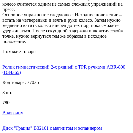
колесо считается одним из самых сложных упражнений на
пресс.
Основное упражнение следующее: Исходное положение –
встать на четвереньки и взять в руки колесо. Затем нужно
медленно катить колесо вперед до тех пор, пока сможете
удерживаться. После секундной задержки в «критической»
точке, нужно вернуться тем же образом в исходное
положение.
Похожие товары
Ролик гимнастический 2-х рядный с TPR ручками ABR-800
(D34365)
Код товара: 77035
3 шт.
780
В корзину
Диск "Грация" B32161 c магнитом и эспандером