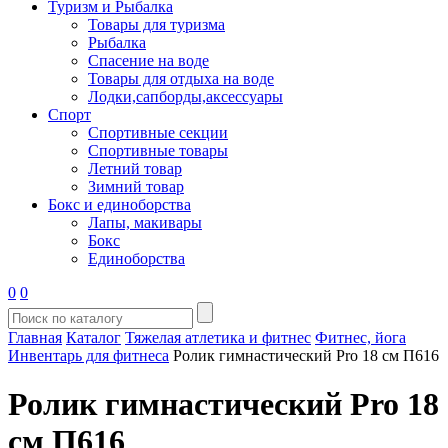
Туризм и Рыбалка
Товары для туризма
Рыбалка
Спасение на воде
Товары для отдыха на воде
Лодки,сапборды,аксессуары
Спорт
Спортивные секции
Спортивные товары
Летний товар
Зимний товар
Бокс и единоборства
Лапы, макивары
Бокс
Единоборства
0
0
Главная
Каталог
Тяжелая атлетика и фитнес
Фитнес, йога
Инвентарь для фитнеса
Ролик гимнастический Pro 18 см П616
Ролик гимнастический Pro 18
см П616