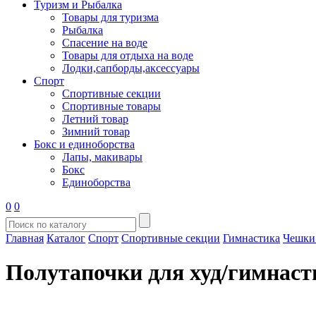
Туризм и Рыбалка
Товары для туризма
Рыбалка
Спасение на воде
Товары для отдыха на воде
Лодки,сапборды,аксессуары
Спорт
Спортивные секции
Спортивные товары
Летний товар
Зимний товар
Бокс и единоборства
Лапы, макивары
Бокс
Единоборства
0
0
Главная
Каталог
Спорт
Спортивные секции
Гимнастика
Чешки
Полутапочки для худ/гимна