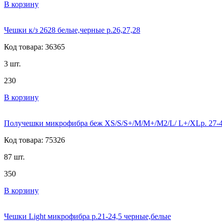
В корзину
Чешки к/з 2628 белые,черные р.26,27,28
Код товара: 36365
3 шт.
230
В корзину
Получешки микрофибра беж XS/S/S+/M/M+/M2/L/ L+/XLр. 27-
Код товара: 75326
87 шт.
350
В корзину
Чешки Light микрофибра р.21-24,5 черные,белые