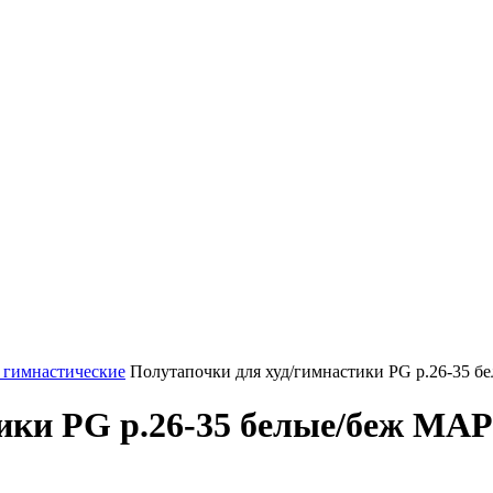
 гимнастические
Полутапочки для худ/гимнастики PG р.26-
стики PG р.26-35 белые/беж