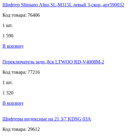
Шифтер Shimano Altus SL-M315L левый 3-скор.,арт590032
Код товара: 76406
1 шт.
1 590
В корзину
Переключатель задн.,8ск LTWOO RD-V4008M-2
Код товара: 77216
1 шт.
1 320
В корзину
Шифтеры индексные на 21 3/7 KDSG 03A
Код товара: 29612