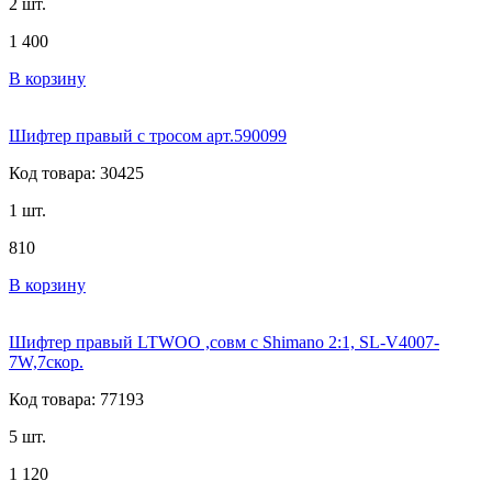
2 шт.
1 400
В корзину
Шифтер правый с тросом арт.590099
Код товара: 30425
1 шт.
810
В корзину
Шифтер правый LTWOO ,совм с Shimano 2:1, SL-V4007-
7W,7скор.
Код товара: 77193
5 шт.
1 120