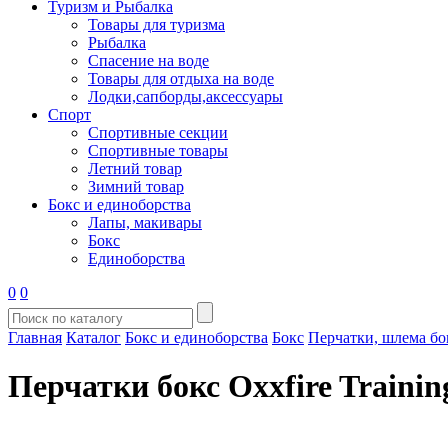
Туризм и Рыбалка
Товары для туризма
Рыбалка
Спасение на воде
Товары для отдыха на воде
Лодки,сапборды,аксессуары
Спорт
Спортивные секции
Спортивные товары
Летний товар
Зимний товар
Бокс и единоборства
Лапы, макивары
Бокс
Единоборства
0
0
Главная
Каталог
Бокс и единоборства
Бокс
Перчатки, шлема бо
Перчатки бокс Oxxfire Trainin