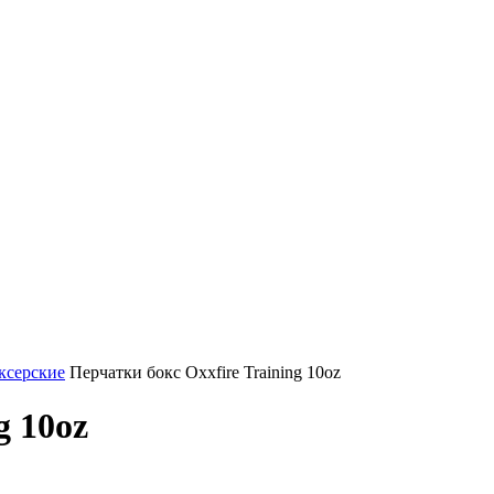
ксерские
Перчатки бокс Oxxfire Training 10oz
g 10oz