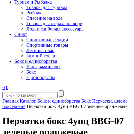
Туризм и Рыбалка
Товары для туризма
Рыбалка
Спасение на воде
Товары для отдыха на воде
Лодки,сапборды,аксессуары
Спорт
Спортивные секции
Спортивные товары
Летний товар
Зимний товар
Бокс и единоборства
Лапы, макивары
Бокс
Единоборства
0
0
Главная
Каталог
Бокс и единоборства
Бокс
Перчатки, шлема
боксерские
Перчатки бокс 4унц BBG-07 зеленые.оранжевые
Перчатки бокс 4унц BBG-07
зеленые.оранжевые