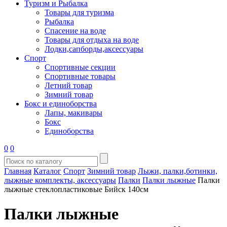
Туризм и Рыбалка
Товары для туризма
Рыбалка
Спасение на воде
Товары для отдыха на воде
Лодки,сапборды,аксессуары
Спорт
Спортивные секции
Спортивные товары
Летний товар
Зимний товар
Бокс и единоборства
Лапы, макивары
Бокс
Единоборства
0
0
Главная
Каталог
Спорт
Зимний товар
Лыжи, палки,ботинки,
лыжные комплекты, аксессуары
Палки
Палки лыжные
Палки
лыжные стеклопластиковые Бийск 140см
Палки лыжные