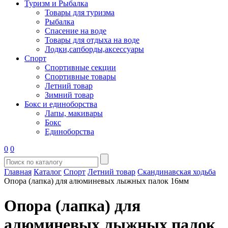
Туризм и Рыбалка
Товары для туризма
Рыбалка
Спасение на воде
Товары для отдыха на воде
Лодки,сапборды,аксессуары
Спорт
Спортивные секции
Спортивные товары
Летний товар
Зимний товар
Бокс и единоборства
Лапы, макивары
Бокс
Единоборства
0
0
Главная
Каталог
Спорт
Летний товар
Скандинавская ходьба
Опора (лапка) для алюминевых лыжных палок 16мм
Опора (лапка) для
алюминевых лыжных палок