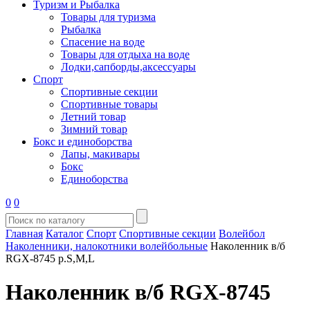
Туризм и Рыбалка
Товары для туризма
Рыбалка
Спасение на воде
Товары для отдыха на воде
Лодки,сапборды,аксессуары
Спорт
Спортивные секции
Спортивные товары
Летний товар
Зимний товар
Бокс и единоборства
Лапы, макивары
Бокс
Единоборства
0
0
Главная
Каталог
Спорт
Спортивные секции
Волейбол
Наколенники, налокотники волейбольные
Наколенник в/б
RGX-8745 р.S,M,L
Наколенник в/б RGX-8745