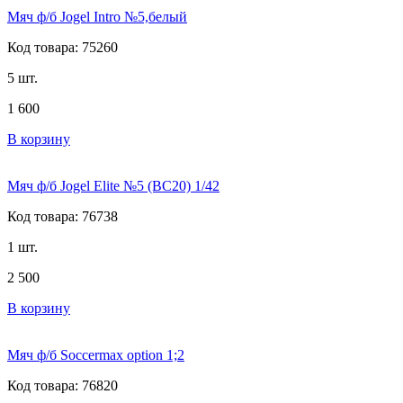
Мяч ф/б Jogel Intro №5,белый
Код товара: 75260
5 шт.
1 600
В корзину
Мяч ф/б Jogel Elite №5 (BC20) 1/42
Код товара: 76738
1 шт.
2 500
В корзину
Мяч ф/б Soccermax option 1;2
Код товара: 76820