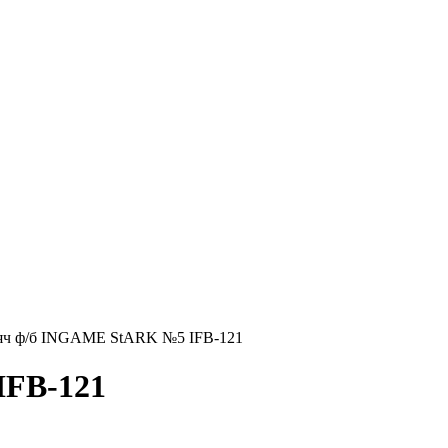
ч ф/б INGAME StARK №5 IFB-121
IFB-121