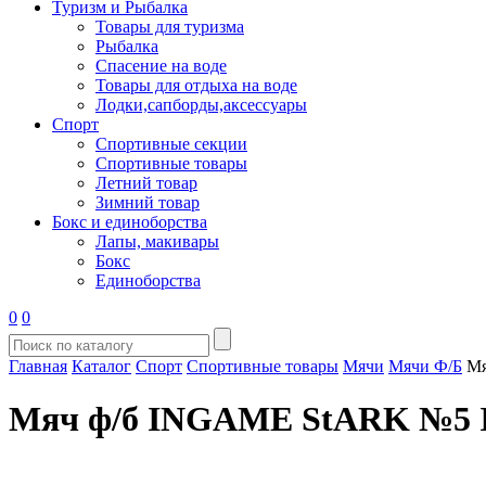
Туризм и Рыбалка
Товары для туризма
Рыбалка
Спасение на воде
Товары для отдыха на воде
Лодки,сапборды,аксессуары
Спорт
Спортивные секции
Спортивные товары
Летний товар
Зимний товар
Бокс и единоборства
Лапы, макивары
Бокс
Единоборства
0
0
Главная
Каталог
Спорт
Спортивные товары
Мячи
Мячи Ф/Б
Мя
Мяч ф/б INGAME StARK №5 