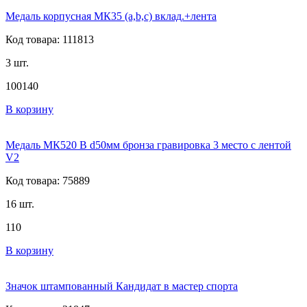
Медаль корпусная МК35 (а,b,c) вклад.+лента
Код товара: 111813
3 шт.
100
140
В корзину
Медаль МК520 B d50мм бронза гравировка 3 место с лентой
V2
Код товара: 75889
16 шт.
110
В корзину
Значок штампованный Кандидат в мастер спорта