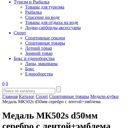
Туризм и Рыбалка
Товары для туризма
Рыбалка
Спасение на воде
Товары для отдыха на воде
Лодки,сапборды,аксессуары
Спорт
Спортивные секции
Спортивные товары
Летний товар
Зимний товар
Бокс и единоборства
Лапы, макивары
Бокс
Единоборства
0
0
Главная
Каталог
Спорт
Спортивные товары
Медали-кубки
Медаль МК502s d50мм серебро с лентой+эмблема
Медаль МК502s d50мм
серебро с лентой+эмблема