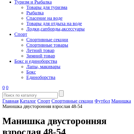
Туризм и Рыбалка
Товары для туризма
Рыбалка
Спасение на воде
Товары для отдыха на воде
Лодки,сапборды,аксессуары
Спорт
Спортивные секции
Спортивные товары
Летний товар
Зимний товар
Бокс и единоборства
Лапы, макивары
Бокс
Единоборства
0
0
Главная
Каталог
Спорт
Спортивные секции
Футбол
Манишка
Манишка двусторонняя взрослая 48-54
Манишка двусторонняя
взрослая 48-54