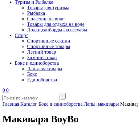
Туризм и Рыбалка
Товары для туризма
Рыбалка
Спасение на воде
Товары для отдыха на воде
Лодки,сапборды,аксессуары
Спорт
Спортивные секции
Спортивные товары
Летний товар
Зимний товар
Бокс и единоборства
Лапы, макивары
Бокс
Единоборства
0
0
Главная
Каталог
Бокс и единоборства
Лапы, макивары
Макива
Макивара BoyBo