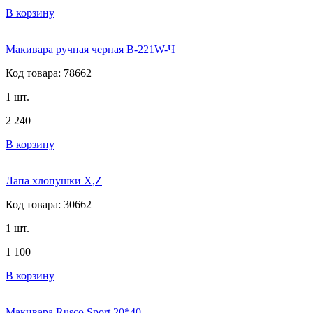
В корзину
Макивара ручная черная B-221W-Ч
Код товара: 78662
1 шт.
2 240
В корзину
Лапа хлопушки X,Z
Код товара: 30662
1 шт.
1 100
В корзину
Макивара Rusco Sport 20*40