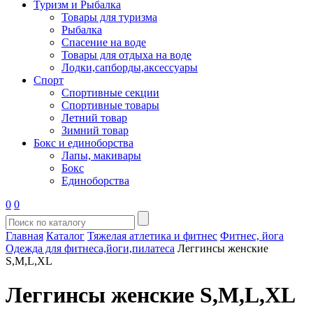
Туризм и Рыбалка
Товары для туризма
Рыбалка
Спасение на воде
Товары для отдыха на воде
Лодки,сапборды,аксессуары
Спорт
Спортивные секции
Спортивные товары
Летний товар
Зимний товар
Бокс и единоборства
Лапы, макивары
Бокс
Единоборства
0
0
Главная
Каталог
Тяжелая атлетика и фитнес
Фитнес, йога
Одежда для фитнеса,йоги,пилатеса
Леггинсы женские
S,M,L,XL
Леггинсы женские S,M,L,XL