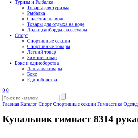
Туризм и Рыбалка
Товары для туризма
Рыбалка
Спасение на воде
Товары для отдыха на воде
Лодки,сапборды,аксессуары
Спорт
Спортивные секции
Спортивные товары
Летний товар
Зимний товар
Бокс и единоборства
Лапы, макивары
Бокс
Единоборства
0
0
Главная
Каталог
Спорт
Спортивные секции
Гимнастика
Одежд
Купальник гимнаст 8314 рукав 