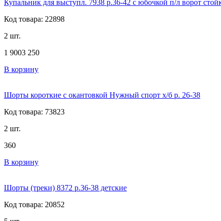
Купальник для выступл. 7938 р.36-42 с юбочкой п/л ворот ст
Код товара: 22898
2 шт.
1 900
3 250
В корзину
Шорты короткие с окантовкой Нужный спорт х/б р. 26-38
Код товара: 73823
2 шт.
360
В корзину
Шорты (треки) 8372 р.36-38 детские
Код товара: 20852