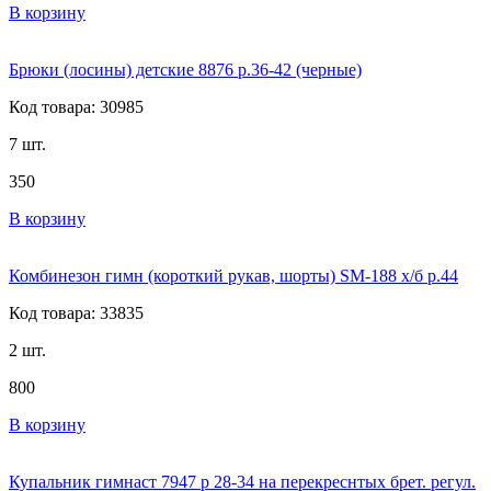
В корзину
Брюки (лосины) детские 8876 р.36-42 (черные)
Код товара: 30985
7 шт.
350
В корзину
Комбинезон гимн (короткий рукав, шорты) SM-188 х/б р.44
Код товара: 33835
2 шт.
800
В корзину
Купальник гимнаст 7947 р 28-34 на перекреснтых брет. регул.