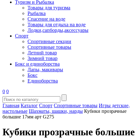
Туризм и Рыбалка
Товары для туризма
Рыбалка
Спасение на воде
Товары для отдыха на воде
Лодки,сапборды,аксессуары
Спорт
Спортивные секции
Спортивные товары
Летний товар
Зимний товар
Бокс и единоборства
Лапы, макивары
Бокс
Единоборства
0
0
Главная
Каталог
Спорт
Спортивные товары
Игры детские,
настольные
Шахматы, шашки, нарды
Кубики прозрачные
большие 17мм арт G275
Кубики прозрачные большие