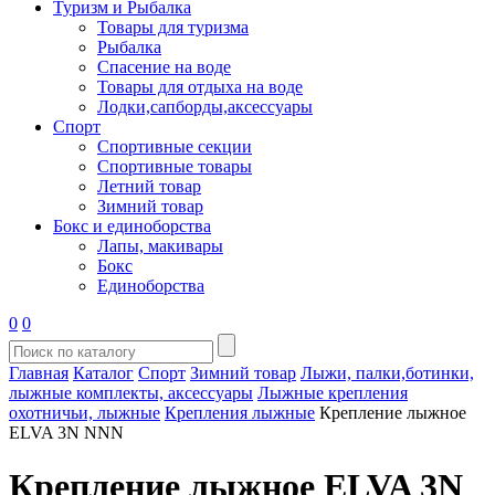
Туризм и Рыбалка
Товары для туризма
Рыбалка
Спасение на воде
Товары для отдыха на воде
Лодки,сапборды,аксессуары
Спорт
Спортивные секции
Спортивные товары
Летний товар
Зимний товар
Бокс и единоборства
Лапы, макивары
Бокс
Единоборства
0
0
Главная
Каталог
Спорт
Зимний товар
Лыжи, палки,ботинки,
лыжные комплекты, аксессуары
Лыжные крепления
охотничьи, лыжные
Крепления лыжные
Крепление лыжное
ELVA 3N NNN
Крепление лыжное ELVA 3N