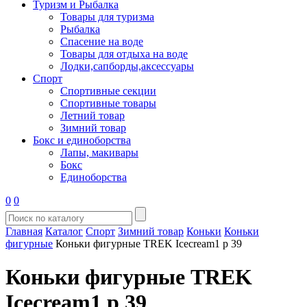
Туризм и Рыбалка
Товары для туризма
Рыбалка
Спасение на воде
Товары для отдыха на воде
Лодки,сапборды,аксессуары
Спорт
Спортивные секции
Спортивные товары
Летний товар
Зимний товар
Бокс и единоборства
Лапы, макивары
Бокс
Единоборства
0
0
Главная
Каталог
Спорт
Зимний товар
Коньки
Коньки
фигурные
Коньки фигурные TREK Icecream1 р 39
Коньки фигурные TREK
Icecream1 р 39