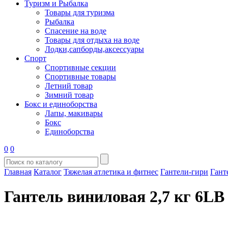
Туризм и Рыбалка
Товары для туризма
Рыбалка
Спасение на воде
Товары для отдыха на воде
Лодки,сапборды,аксессуары
Спорт
Спортивные секции
Спортивные товары
Летний товар
Зимний товар
Бокс и единоборства
Лапы, макивары
Бокс
Единоборства
0
0
Главная
Каталог
Тяжелая атлетика и фитнес
Гантели-гири
Гант
Гантель виниловая 2,7 кг 6LB