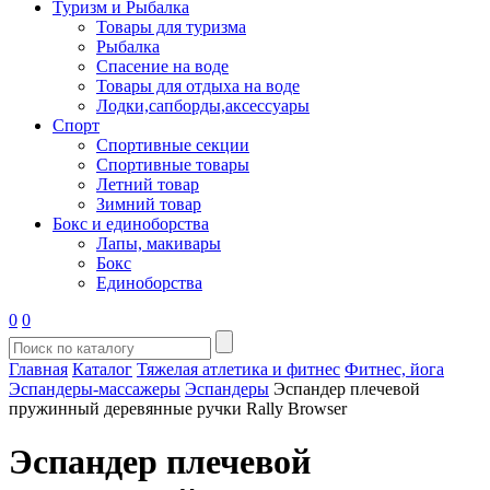
Туризм и Рыбалка
Товары для туризма
Рыбалка
Спасение на воде
Товары для отдыха на воде
Лодки,сапборды,аксессуары
Спорт
Спортивные секции
Спортивные товары
Летний товар
Зимний товар
Бокс и единоборства
Лапы, макивары
Бокс
Единоборства
0
0
Главная
Каталог
Тяжелая атлетика и фитнес
Фитнес, йога
Эспандеры-массажеры
Эспандеры
Эспандер плечевой
пружинный деревянные ручки Rally Browser
Эспандер плечевой