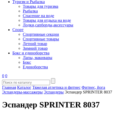
Туризм и Рыбалка
Товары для туризма
Рыбалка
Спасение на воде
Товары для отдыха на воде
Лодки,сапборды,аксессуары
Спорт
Спортивные секции
Спортивные товары
Летний товар
Зимний товар
Бокс и единоборства
Лапы, макивары
Бокс
Единоборства
0
0
Главная
Каталог
Тяжелая атлетика и фитнес
Фитнес, йога
Эспандеры-массажеры
Эспандеры
Эспандер SPRINTER 8037
Эспандер SPRINTER 8037