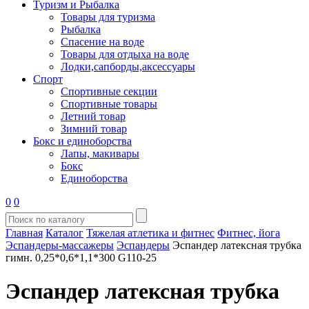
Туризм и Рыбалка
Товары для туризма
Рыбалка
Спасение на воде
Товары для отдыха на воде
Лодки,сапборды,аксессуары
Спорт
Спортивные секции
Спортивные товары
Летний товар
Зимний товар
Бокс и единоборства
Лапы, макивары
Бокс
Единоборства
0
0
Главная
Каталог
Тяжелая атлетика и фитнес
Фитнес, йога
Эспандеры-массажеры
Эспандеры
Эспандер латексная трубка
гимн. 0,25*0,6*1,1*300 G110-25
Эспандер латексная трубка