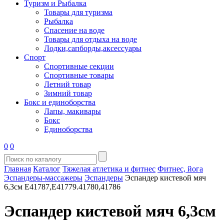
Туризм и Рыбалка
Товары для туризма
Рыбалка
Спасение на воде
Товары для отдыха на воде
Лодки,сапборды,аксессуары
Спорт
Спортивные секции
Спортивные товары
Летний товар
Зимний товар
Бокс и единоборства
Лапы, макивары
Бокс
Единоборства
0
0
Главная
Каталог
Тяжелая атлетика и фитнес
Фитнес, йога
Эспандеры-массажеры
Эспандеры
Эспандер кистевой мяч
6,3см E41787,E41779.41780,41786
Эспандер кистевой мяч 6,3см