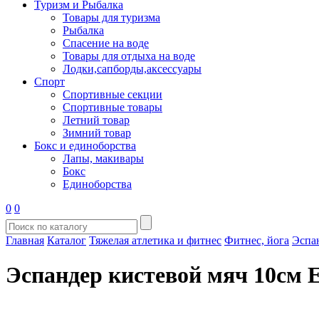
Туризм и Рыбалка
Товары для туризма
Рыбалка
Спасение на воде
Товары для отдыха на воде
Лодки,сапборды,аксессуары
Спорт
Спортивные секции
Спортивные товары
Летний товар
Зимний товар
Бокс и единоборства
Лапы, макивары
Бокс
Единоборства
0
0
Главная
Каталог
Тяжелая атлетика и фитнес
Фитнес, йога
Эспа
Эспандер кистевой мяч 10см 