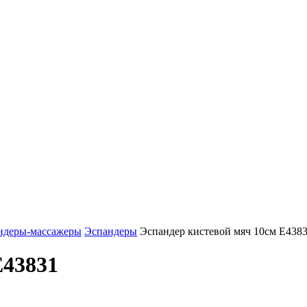
ндеры-массажеры
Эспандеры
Эспандер кистевой мяч 10см E438
E43831