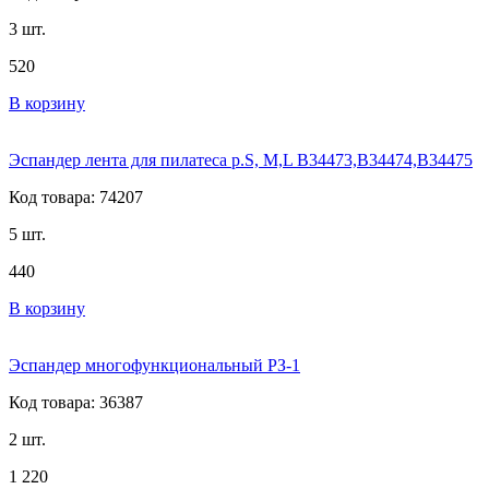
3 шт.
520
В корзину
Эспандер лента для пилатеса р.S, M,L В34473,В34474,В34475
Код товара: 74207
5 шт.
440
В корзину
Эспандер многофункциональный РЗ-1
Код товара: 36387
2 шт.
1 220