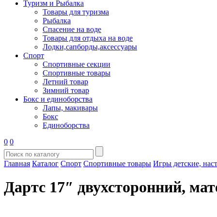
Туризм и Рыбалка
Товары для туризма
Рыбалка
Спасение на воде
Товары для отдыха на воде
Лодки,сапборды,аксессуары
Спорт
Спортивные секции
Спортивные товары
Летний товар
Зимний товар
Бокс и единоборства
Лапы, макивары
Бокс
Единоборства
0
0
Главная
Каталог
Спорт
Спортивные товары
Игры детские, нас
Дартс 17″ двухсторонний, мат