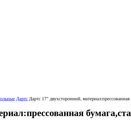
тольные
Дартс
Дартс 17" двухсторонний, материал:прессованная 
ериал:прессованная бумага,ст