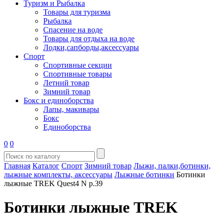
Туризм и Рыбалка
Товары для туризма
Рыбалка
Спасение на воде
Товары для отдыха на воде
Лодки,сапборды,аксессуары
Спорт
Спортивные секции
Спортивные товары
Летний товар
Зимний товар
Бокс и единоборства
Лапы, макивары
Бокс
Единоборства
0
0
Главная
Каталог
Спорт
Зимний товар
Лыжи, палки,ботинки,
лыжные комплекты, аксессуары
Лыжные ботинки
Ботинки
лыжные TREK Quest4 N р.39
Ботинки лыжные TREK