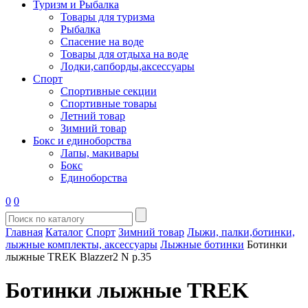
Туризм и Рыбалка
Товары для туризма
Рыбалка
Спасение на воде
Товары для отдыха на воде
Лодки,сапборды,аксессуары
Спорт
Спортивные секции
Спортивные товары
Летний товар
Зимний товар
Бокс и единоборства
Лапы, макивары
Бокс
Единоборства
0
0
Главная
Каталог
Спорт
Зимний товар
Лыжи, палки,ботинки,
лыжные комплекты, аксессуары
Лыжные ботинки
Ботинки
лыжные TREK Blazzer2 N р.35
Ботинки лыжные TREK