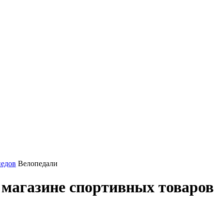
педов
Велопедали
в магазине спортивных товаро